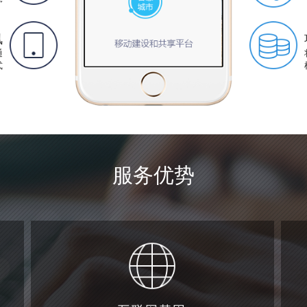
序
讯
通
式
互联网基因
商
我们曾为新华社、人民网、七大门户等超过5000家媒体提
我
有
供搜索引擎服务，自主研发第三代搜索引擎，为8000家行
品
服务优势
业门户提供技术、运营、推广等服务，十余年间从互联网驰
骋到移动互联网，拥有数百种技术专利
专业服务
发
我们建立了完整的项目管理流程，严控项目实施过程中的所
一
上的
有流程，确保项目按期交付
终